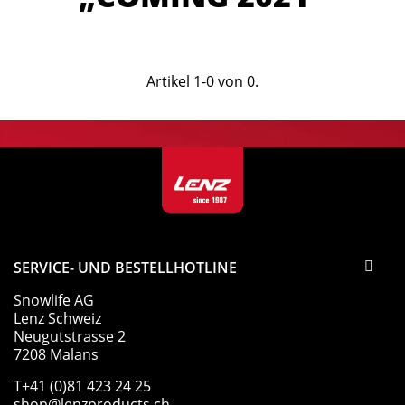
DRY & HYGIENE
Artikel 1-0 von 0.
für Schuhe, Textilien und Handschuhe
SERVICE- UND BESTELLHOTLINE
Snowlife AG
Lenz Schweiz
Neugutstrasse 2
7208 Malans
T+41 (0)81 423 24 25
shop@lenzproducts.ch